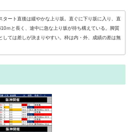
スタート直後は緩やかな上り坂。直ぐに下り坂に入り、直
410ｍと長く、途中に急な上り坂が待ち構えている。脚質
としては差しが決まりやすい。枠は内・外、成績の差は無