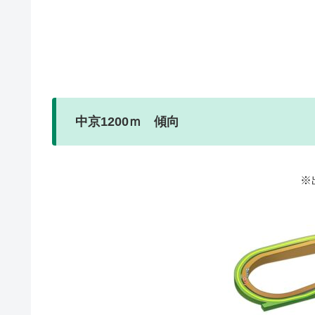
中京1200ｍ 傾向
※