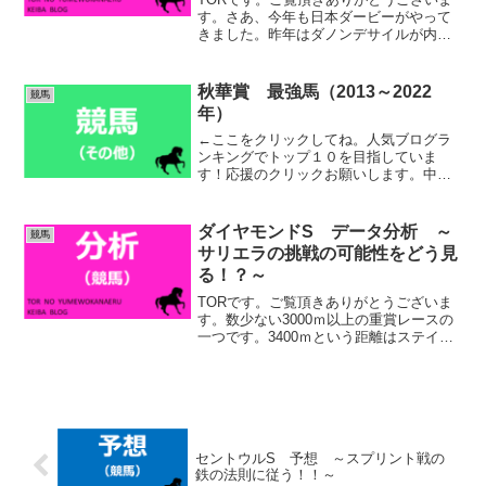
す。さあ、今年も日本ダービーがやって
きました。昨年はダノンデサイルが内を
ロスなく先行して、穴を開けました。少
し内容は違いますが、2019年のロジャー
バローズを思い出しましたね。それ以外
秋華賞 最強馬（2013～2022
競馬
にも、2022年ア...
年）
←ここをクリックしてね。人気ブログラ
ンキングでトップ１０を目指していま
す！応援のクリックお願いします。中央
競馬ランキング今日は好評（？笑）の
GⅠ企画、過去１０年間の秋華賞の最強
馬を私の独断と偏見で決定していきたい
ダイヤモンドS データ分析 ～
競馬
と思います。気楽に見ていって...
サリエラの挑戦の可能性をどう見
る！？～
TORです。ご覧頂きありがとうございま
す。数少ない3000ｍ以上の重賞レースの
一つです。3400ｍという距離はステイヤ
ーズＳの3600ｍに続き、２番目に長いレ
ースですね（※障害除く）。普段は脇役
でも、ここだけは譲れないステイヤーが
います。過...
セントウルS 予想 ～スプリント戦の
鉄の法則に従う！！～