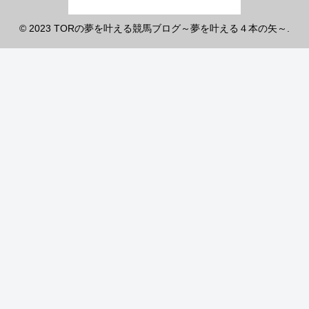
© 2023 TORの夢を叶える競馬ブログ～夢を叶える４本の矢～.