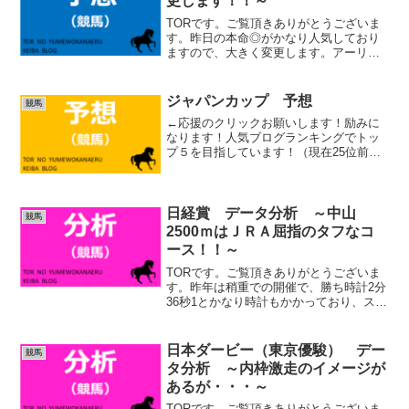
更します！！～
TORです。ご覧頂きありがとうございま
す。昨日の本命◎がかなり人気しており
ますので、大きく変更します。アーリン
トンC 予想◎ アスクワンタイム週中こ
の馬を”D推奨馬”にしようか迷いました。
このレースで度々馬券になっている大穴
ジャパンカップ 予想
競馬
馬は、1200～...
←応援のクリックお願いします！励みに
なります！人気ブログランキングでトッ
プ５を目指しています！（現在25位前
後）中央競馬ランキング TORです。ご覧
頂きありがとうございます。さあ、ジャ
パンカップです。展開は、パンサラッサ
が逃げ、離れた二番手...
日経賞 データ分析 ～中山
競馬
2500ｍはＪＲＡ屈指のタフなコ
ース！！～
TORです。ご覧頂きありがとうございま
す。昨年は稍重での開催で、勝ち時計2分
36秒1とかなり時計もかかっており、スタ
ミナとパワーがいつも以上に問われる展
開となりました。中山2500ｍはとにかく
タフなコースです。脚の速い馬よりも、
日本ダービー（東京優駿） デー
競馬
スタミナとパ...
タ分析 ～内枠激走のイメージが
あるが・・・～
TORです。ご覧頂きありがとうございま