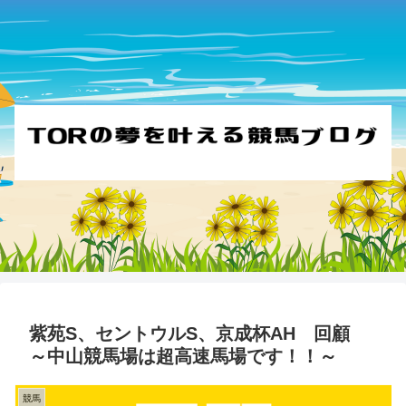
紫苑S、セントウルS、京成杯AH 回顧
～中山競馬場は超高速馬場です！！～
競馬