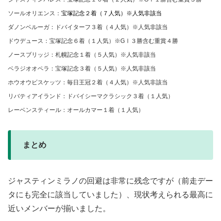
ソールオリエンス：
宝塚記念２着（７人気）※人気非該当
ダノンベルーガ：ドバイターフ３着（４人気）※人気非該当
ドウデュース：宝塚記念６着（１人気）※GⅠ３勝含む重賞４勝
ノースブリッジ：札幌記念１着（５人気）※人気非該当
ベラジオオペラ：宝塚記念３着（５人気）※人気非該当
ホウオウビスケッツ：毎日王冠２着（４人気）※人気非該当
リバティアイランド：ドバイシーマクラシック３着（１人気）
レーベンスティール：オールカマー１着（１人気）
まとめ
ジャスティンミラノの回避は非常に残念ですが（前走デー
タにも完全に該当していました）、現状考えられる最高に
近いメンバーが揃いました。