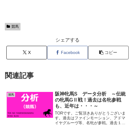
競馬
シェアする
X
Facebook
コピー
関連記事
阪神牝馬S データ分析 ～伝統
競馬
の牝馬GⅡ戦！過去は名牝参戦
も、近年は・・・～
TORです。ご覧頂きありがとうございま
す。過去はファインモーション、アドマ
イヤグルーヴ等、名牝が参戦。過去１０
年で見ても、リスグラシュー、ミッキー
クイーン等が出走している伝統の牝馬