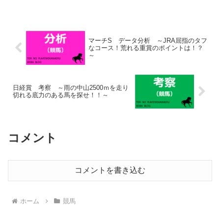
した。大きなお小遣いゲットしたいです
ね～。 (adsbygoogle = window.a...
マーチS データ分析 ～JRA屈指のタフ
なコース！荒れる重賞のポイントは！？
～
日経賞 考察 ～雨の中山2500ｍを走り
切れる底力のある馬を探せ！！～
コメント
コメントを書き込む
ホーム
競馬