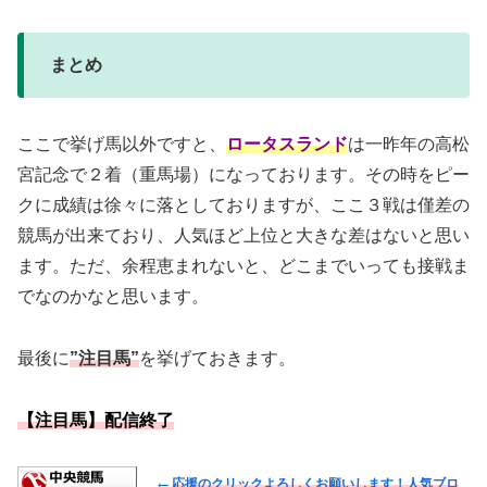
まとめ
ここで挙げ馬以外ですと、
ロータスランド
は一昨年の高松
宮記念で２着（重馬場）になっております。その時をピー
クに成績は徐々に落としておりますが、ここ３戦は僅差の
競馬が出来ており、人気ほど上位と大きな差はないと思い
ます。ただ、余程恵まれないと、どこまでいっても接戦ま
でなのかなと思います。
最後に
”注目馬”
を挙げておきます。
【注目馬】配信終了
←
応援のクリックよろしくお願いします！人気ブロ