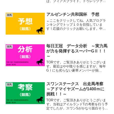
は、フィアスプライド、ドゥレッツァで
１番人気に推されましたが、今週も今年
の重賞初勝利はお預けとなりまし
た・・・。早速、重賞回顧を行っていき
アルゼンチン共和国杯 予想
競馬
ます。中山牝馬S 回顧１着 ▲...
←ここをクリックしてね。人気ブログラ
ンキングでトップ１０を目指していま
す！応援のクリックお願いします。中央
競馬ランキングTORです。ご覧頂きあり
がとうございます。昨日、急遽あげまし
たJBCの簡易予想ですが、推奨した３頭
が全て馬券に絡んでくれ...
毎日王冠 データ分析 ～実力馬
競馬
が力を発揮するスーパーGⅡ！！
～
TORです。ご覧頂きありがとうございま
す。最近はやや陰りを感じますが、毎年
GⅠにも劣らない豪華メンバーが揃
う、”スーパーGⅡ”です。個人的には、サ
イレンススズカ、エルコンドルパサー、
グラスワンダーが揃った1998年の毎日王
スワンステークス 出走馬考察
競馬
冠が忘れられません...
～アドマイヤズームが1400ｍに
挑戦！！～
TORです。ご覧頂きありがとうございま
す。当初はアイルランドTの考察を行う予
定でしたが、スワンSがかなり面白そうな
ので、急遽こちらの考察を行う事にしま