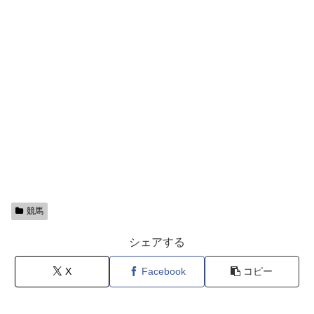
競馬
シェアする
X
Facebook
コピー