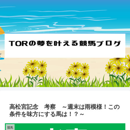
高松宮記念 考察 ～週末は雨模様！この
条件を味方にする馬は！？～
競馬