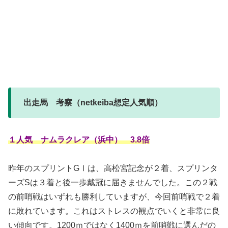
出走馬 考察（netkeiba想定人気順）
１人気 ナムラクレア（浜中） 3.8倍
昨年のスプリントGⅠは、高松宮記念が２着、スプリンタ
ーズSは３着と後一歩戴冠に届きませんでした。この２戦
の前哨戦はいずれも勝利していますが、今回前哨戦で２着
に敗れています。これはストレスの観点でいくと非常に良
い傾向です。1200ｍではなく1400ｍを前哨戦に選んだの