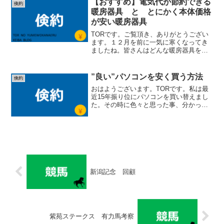
【おすすめ】電気代が節約できる
倹約
暖房器具 と とにかく本体価格
が安い暖房器具
TORです。ご覧頂き、ありがとうござい
ます。１２月を前に一気に寒くなってき
ましたね。皆さんはどんな暖房器具を使
われていますか？今日は私のお奨めの暖
房器具を２つご紹介したいと思います。
特に目新しいモノではないです笑。た
”良い”パソコンを安く買う方法
倹約
だ、どちらも節約に役立つ...
おはようございます。TORです。私は最
近15年振り位にパソコンを買い替えまし
た。その時に色々と思った事、分かった
事がありましたので、パソコンの買い替
えを考えている方は是非参考してもらえ
たらと思います。 (adsbygoogle = wind...
新潟記念 回顧
紫苑ステークス 有力馬考察