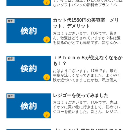
す。今日は、最近テレビCMで見ない日は
ないソフトバンクの新料金プラン「ペイ
トク」を徹底解説します。「お得なのか
な？」「何だろう？」と思っていた方、
是非チェックしてくださいね。
カット代1550円の美容室 メリ
倹約
(adsbygoogle ...
ット、デメリット
おはようございます。TORです。皆さ
ん、散髪はどうされていますか？私は髪
を切るのがとても億劫です。髪なんか伸
びなきゃいいのにと思っています笑。髪
を切っている時間はもちろん、その場所
にいく事も含めて、そこにまつわる時間
ｉＰｈｏｎｅ８が使えなくなるか
倹約
が勿体ないなと感じてしま...
も！？
おはようございます。TORです。最近、
朝晩が涼しくなってきました。ようやく
秋が近づいてきましたかね。私は個人的
な事情もあるんですが、最近ドッと疲れ
が出て体調を崩しています。季節の変わ
り目は体調を崩しやすいので、皆さんも
レジゴーを使ってみました
倹約
気を付けてくださいね。...
おはようございます。TORです。先日、
イオンに買い物に行きまして、初めてレ
ジゴーを使いました。皆さん、レジゴー
って知ってますかあ？ (adsbygoogle =
window.adsbygoogle || []).push({});レジゴ
ー...