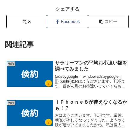
シェアする
X
Facebook
コピー
関連記事
サラリーマンの平均お小遣い額を
倹約
調べてみました
(adsbygoogle = window.adsbygoogle ||
[]).push({});おはようございます。TORで
す。皆さん月のお小遣いっていくらもら
っていますか？私は月のお小遣い２万円
です。厳しい苦笑。ただ、２万にしたの
は最...
ｉＰｈｏｎｅ８が使えなくなるか
倹約
も！？
おはようございます。TORです。最近、
朝晩が涼しくなってきました。ようやく
秋が近づいてきましたかね。私は個人的
な事情もあるんですが、最近ドッと疲れ
が出て体調を崩しています。季節の変わ