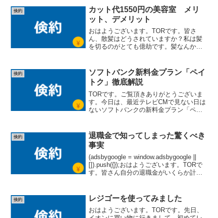
り目は体調を崩しやすいので、皆さんも
カット代1550円の美容室 メリ
倹約
気を付けてくださいね。...
ット、デメリット
おはようございます。TORです。皆さ
ん、散髪はどうされていますか？私は髪
を切るのがとても億劫です。髪なんか伸
びなきゃいいのにと思っています笑。髪
を切っている時間はもちろん、その場所
にいく事も含めて、そこにまつわる時間
ソフトバンク新料金プラン「ペイ
倹約
が勿体ないなと感じてしま...
トク」徹底解説
TORです。ご覧頂きありがとうございま
す。今日は、最近テレビCMで見ない日は
ないソフトバンクの新料金プラン「ペイ
トク」を徹底解説します。「お得なのか
な？」「何だろう？」と思っていた方、
是非チェックしてくださいね。
退職金で知ってしまった驚くべき
倹約
(adsbygoogle ...
事実
(adsbygoogle = window.adsbygoogle ||
[]).push({});おはようございます。TORで
す。皆さん自分の退職金がいくらか計算
した事ありますか？私も気づけば４０代
後半に差し掛かってきて、これからの人
生設...
レジゴーを使ってみました
倹約
おはようございます。TORです。先日、
イオンに買い物に行きまして、初めてレ