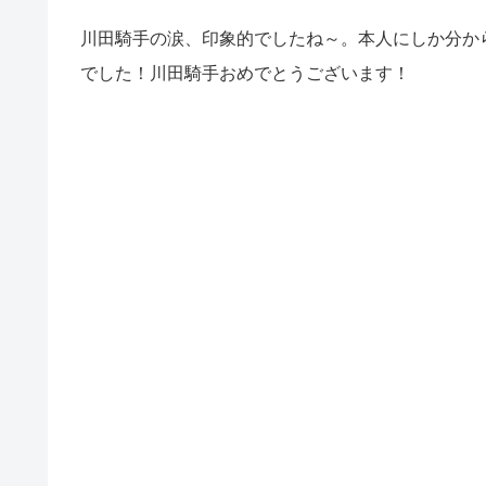
川田騎手の涙、印象的でしたね～。本人にしか分か
でした！川田騎手おめでとうございます！