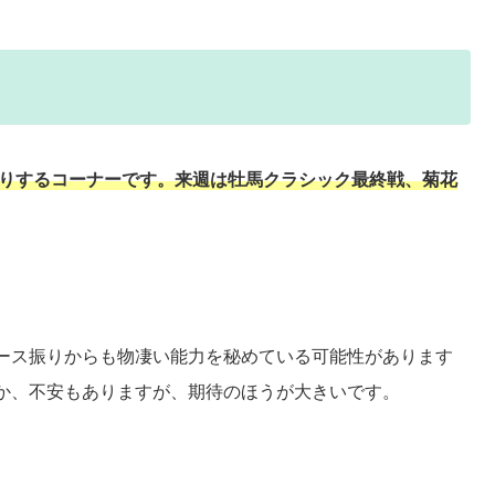
取りするコーナーです。来週は牡馬クラシック最終戦、菊花
ース振りからも物凄い能力を秘めている可能性があります
か、不安もありますが、期待のほうが大きいです。