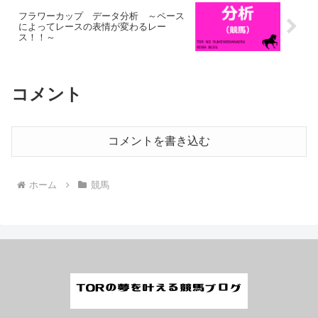
フラワーカップ データ分析 ～ペース
によってレースの表情が変わるレー
ス！！～
コメント
コメントを書き込む
ホーム
競馬