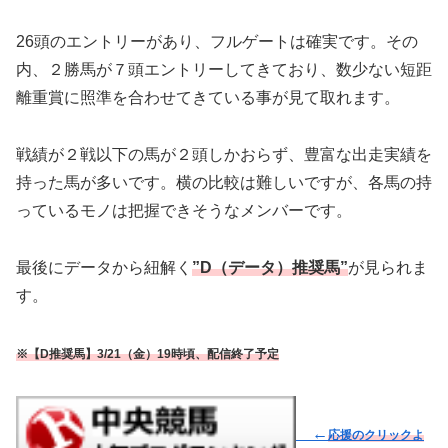
26頭のエントリーがあり、フルゲートは確実です。その
内、２勝馬が７頭エントリーしてきており、数少ない短距
離重賞に照準を合わせてきている事が見て取れます。
戦績が２戦以下の馬が２頭しかおらず、豊富な出走実績を
持った馬が多いです。横の比較は難しいですが、各馬の持
っているモノは把握できそうなメンバーです。
最後にデータから紐解く
”D（データ）推奨馬”
が見られま
す。
※【D推奨馬】3/21（金）19時頃、配信終了予定
←
応援のクリックよ