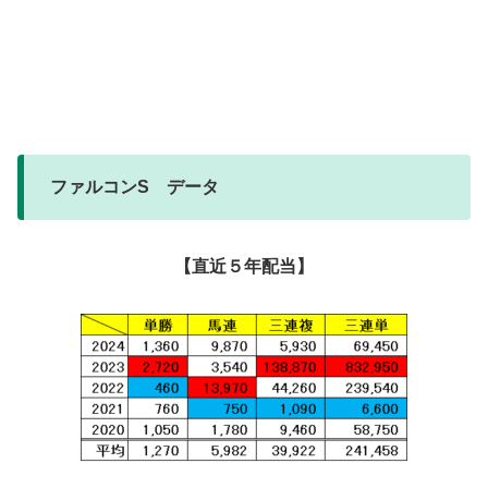
ファルコンS データ
【直近５年配当】