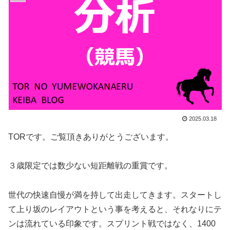
2025.03.18
TORです。ご覧頂きありがとうございます。
３歳限定では数少ない短距離戦の重賞です。
世代の快速自慢が満を持して出走してきます。スタートし
て上り坂のレイアウトという事を考えると、それなりにテ
ンは流れている印象です。スプリント戦ではなく、1400