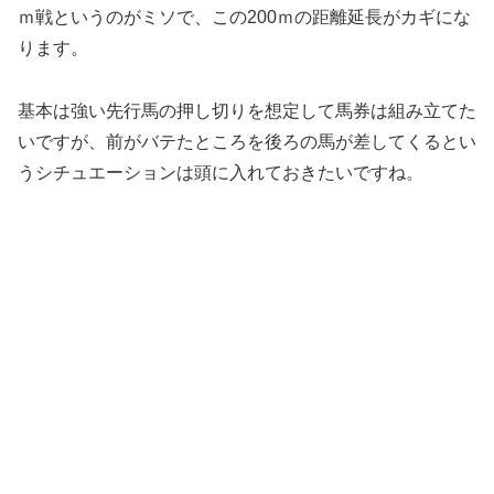
ｍ戦というのがミソで、この200ｍの距離延長がカギにな
ります。
基本は強い先行馬の押し切りを想定して馬券は組み立てた
いですが、前がバテたところを後ろの馬が差してくるとい
うシチュエーションは頭に入れておきたいですね。