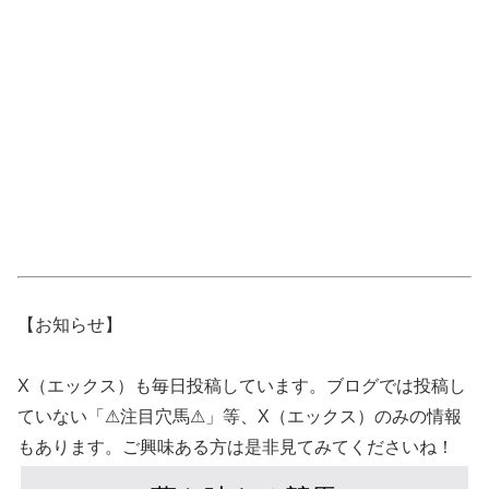
【お知らせ】
X（エックス）も毎日投稿しています。ブログでは投稿し
ていない「⚠注目穴馬⚠」等、X（エックス）のみの情報
もあります。ご興味ある方は是非見てみてくださいね！