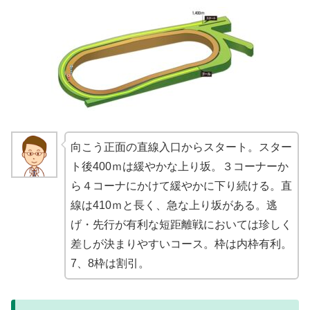
向こう正面の直線入口からスタート。スター
ト後400ｍは緩やかな上り坂。３コーナーか
ら４コーナにかけて緩やかに下り続ける。直
線は410ｍと長く、急な上り坂がある。逃
げ・先行が有利な短距離戦においては珍しく
差しが決まりやすいコース。枠は内枠有利。
7、8枠は割引。