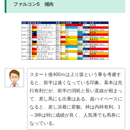
ファルコンS 傾向
スタート後400ｍは
上り坂という事を考慮す
ると、前半は速くなっている印象。基本は先
行有利だが、前半の消耗と長い直線が相まっ
て、差し馬にも出番はある。超ハイペースに
なると、差し決着に変貌。枠は内枠有利。1
～3枠は特に成績が良く、人気薄でも馬券に
なっている。