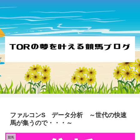
ファルコンS データ分析 ～世代の快速
馬が集うので・・・～
競馬