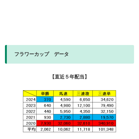
フラワーカップ データ
【直近５年配当】