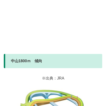
中山1800ｍ 傾向
※出典：JRA