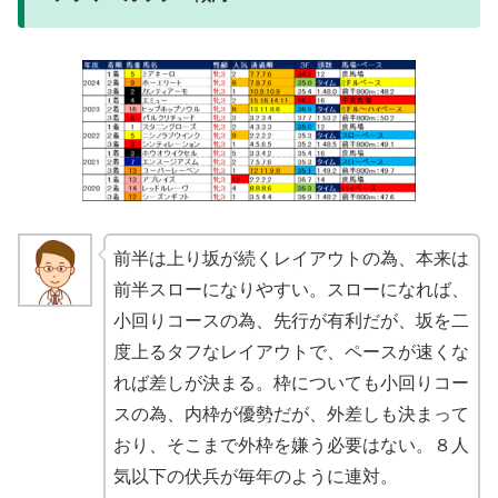
前半は上り坂が続くレイアウトの為、本来は
前半スローになりやすい。スローになれば、
小回りコースの為、先行が有利だが、坂を二
度上るタフなレイアウトで、ペースが速くな
れば差しが決まる。枠についても小回りコー
スの為、内枠が優勢だが、外差しも決まって
おり、そこまで外枠を嫌う必要はない。８人
気以下の伏兵が毎年のように連対。