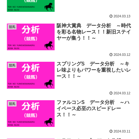
2024.03.13
阪神大賞典 データ分析 ～時代
競馬
を彩る名物レース！！新旧ステイ
ヤーが集う！！～
2024.03.12
スプリングS データ分析 ～キ
競馬
レ味よりもパワーを重視したいレ
ース！！～
2024.03.12
ファルコンS データ分析 ～ハ
競馬
イペース必至のスピードレー
ス！！～
2024.03.11