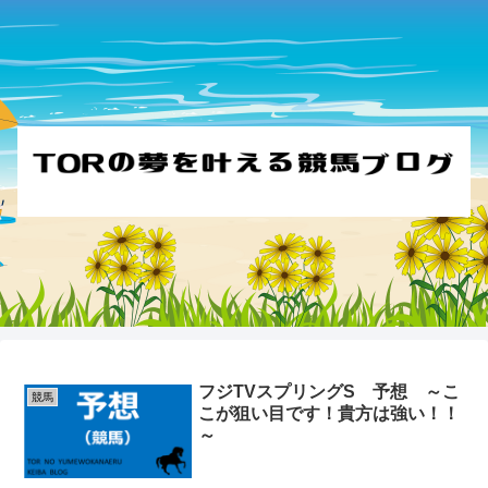
フジTVスプリングS 予想 ～こ
競馬
こが狙い目です！貴方は強い！！
～