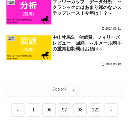
フラワーカップ データ分析 ～
競馬
クラシックにはあまり縁のないス
テップレース！今年は！？～
2024.03.11
中山牝馬S、金鯱賞、フィリーズ
競馬
レビュー 回顧 ～ルメール騎手
の重賞初制覇はお預け～
2024.03.10
次のページ
前
次
1
96
97
98
122
へ
へ