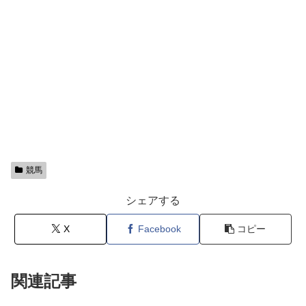
競馬
シェアする
X
Facebook
コピー
関連記事