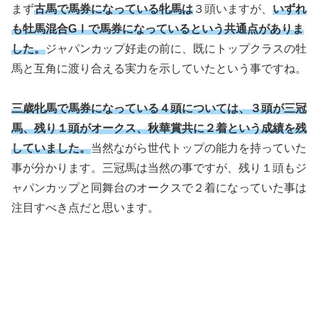
まず
古馬で馬券になっている牝馬は
３頭いますが、
いずれ
も牡馬混合GⅠで馬券になっているという共通点がありま
した。
ジャパンカップ好走の前に、既にトップクラスの牡
馬と互角に渡り合える実力を示していたという事ですね。
三歳牝馬で馬券になっている４頭については、３頭が三冠
馬、残り１頭がオークス、秋華賞共に２着という成績を残
していました。
当然ながら世代トップの能力を持っていた
事が分かります。三冠馬は当然の事ですが、残り１頭もジ
ャパンカップと同舞台のオークスで２着になっていた事は
注目すべき点だと思います。