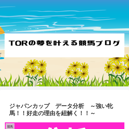
ジャパンカップ データ分析 ～強い牝
馬！！好走の理由を紐解く！！～
競馬