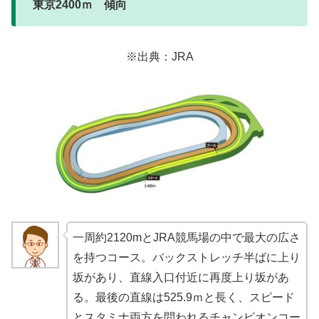
東京2400ｍ 傾向
※出典：JRA
一周約2120mとJRA競馬場の中で最大の広さ
を持つコース。バックストレッチ半ばに上り
坂があり、直線入口付近に再度上り坂があ
る。最後の直線は525.9ｍと長く、スピード
とスタミナ両方を問われるチャンピオンコー