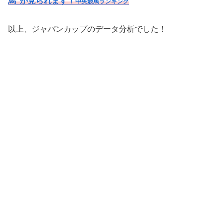
馬”が見られます！
中央競馬ランキング
以上、ジャパンカップのデータ分析でした！