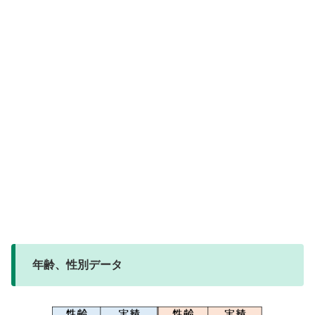
年齢、性別データ