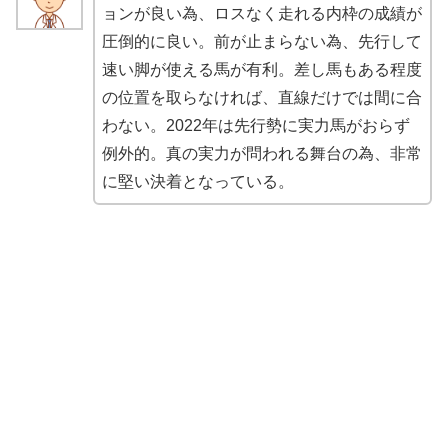
ョンが良い為、ロスなく走れる内枠の成績が
圧倒的に良い。前が止まらない為、先行して
速い脚が使える馬が有利。差し馬もある程度
の位置を取らなければ、直線だけでは間に合
わない。2022年は先行勢に実力馬がおらず
例外的。真の実力が問われる舞台の為、非常
に堅い決着となっている。