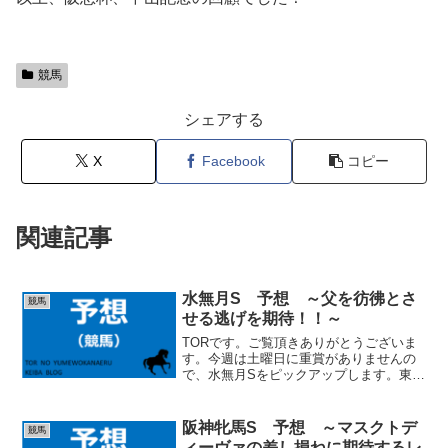
競馬
シェアする
X
Facebook
コピー
関連記事
水無月S 予想 ～父を彷彿とさ
競馬
せる逃げを期待！！～
TORです。ご覧頂きありがとうございま
す。今週は土曜日に重賞がありませんの
で、水無月Sをピックアップします。東京
メインのジューンSを取り上げる事も考え
ましたが、少し比較が難しいメンバーで
す。水無月Sはガチガチ決着の可能性もあ
阪神牝馬S 予想 ～マスクトデ
競馬
りますが、こちら...
ィーヴァの差し損ねに期待するレ