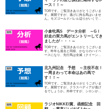
ース！！～
TORです。ご覧頂きありがとうございま
す。展開ですが、逃げに拘る馬はいませ
ん。モズゴールドバレル辺りがいくでし
ょうか。ドゥアイズは好位、マスクトデ
ィーヴァ、ウンブライル、モリアーナ、
ライラックは差しにまわるでしょう。有
小倉牝馬S データ分析 ～GⅠ
競馬
力馬のほとんどは差し馬...
好走の実力馬がエントリーしてき
ましたが・・・～
TORです。ご覧頂きありがとうございま
す。昨年も過去と同様、かなりのハイペ
ースになり、先行馬は全滅（クイーンズ
ウォークも潰れてしまいました）、差し
決着となりました。本来はスローペース
になり易いコースなのですが、開幕週と
北九州記念 予想 ～主役不在！
競馬
いう事もあり、今年も前...
一周まわって本命はあの馬で
す！！～
TORです。ご覧頂きありがとうございま
す。展開ですが、クラスペディアが逃げ
るでしょうか。外枠ですが、シロンが行
く可能性もあります。ロードフォアエー
ス、ヤマニンアルリフラは先行、メイシ
ョウソラフネ、アブキールベイはその直
ラジオNIKKEI賞、函館記念 回
競馬
後という形になると思い...
顧 ～素直にいけばよかっ