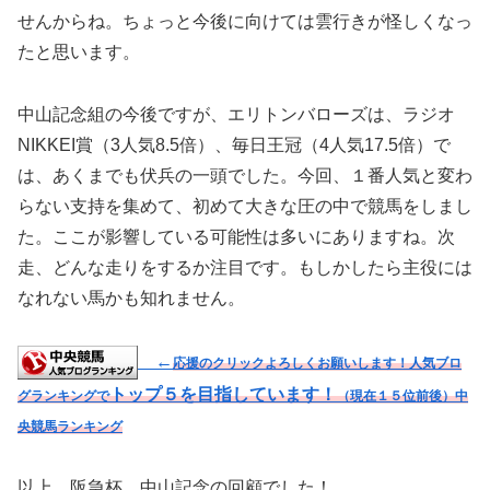
せんからね。ちょっと今後に向けては雲行きが怪しくなっ
たと思います。
中山記念組の今後ですが、エリトンバローズは、ラジオ
NIKKEI賞（3人気8.5倍）、毎日王冠（4人気17.5倍）で
は、あくまでも伏兵の一頭でした。今回、１番人気と変わ
らない支持を集めて、初めて大きな圧の中で競馬をしまし
た。ここが影響している可能性は多いにありますね。次
走、どんな走りをするか注目です。もしかしたら主役には
なれない馬かも知れません。
←
応援のクリックよろしくお願いします！人気ブロ
トップ５を目指しています！
グランキングで
（現在１５位前後）
中
央競馬ランキング
以上、阪急杯、中山記念の回顧でした！