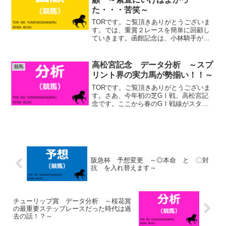
た・・・苦笑～
TORです。ご覧頂きありがとうございま
す。では、重賞２レースを簡単に回顧し
ていきます。函館記念は、小林騎手が重
賞初勝利。今年は今村騎手といい、女性
騎手の活躍が目立ちますね！。素晴らし
かったです。 (adsbygoogle = window....
高松宮記念 データ分析 ～スプ
競馬
リント界の実力馬が勢揃い！！～
TORです。ご覧頂きありがとうございま
す。さあ、今年初の芝GⅠ戦、高松宮記
念です。ここから春のGⅠ戦線がスター
トします。いよいよ本格的な春の競馬シ
ーズン突入ですね。本当に楽しみです。
では早速データ分析を行っていきます。
(adsbygoog...
阪急杯 予想変更 ～◎本命 と 〇対
抗 を入れ替えます～
チューリップ賞 データ分析 ～桜花賞
の最重要ステップレースだった時代は過
去の話！？～