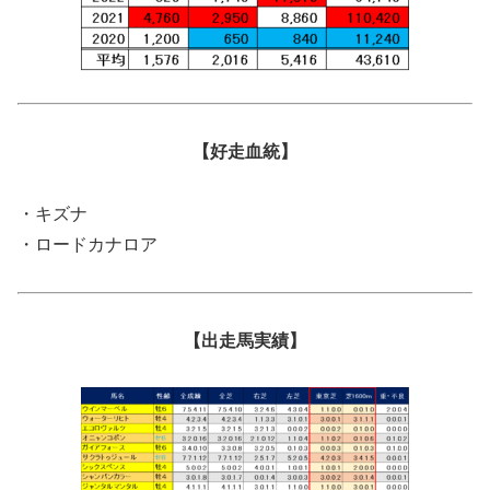
【好走血統】
・キズナ
・ロードカナロア
【出走馬実績】