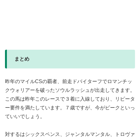
まとめ
昨年のマイルCSの覇者、前走ドバイターフでロマンチッ
クウォリアーを破ったソウルラッシュが出走してきます。
この馬は昨年このレースで３着に入線しており、リピータ
ー要件を満たしています。７歳ですが、今がピークといっ
ていいでしょう。
対するはシックスペンス、ジャンタルマンタル、トロヴァ