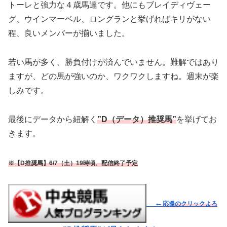
トーレと強力な４歳馬達です。
他にもブレイディヴェー
グ、ウインマーベル、ロングランと挙げればキリがない
程、良いメンバーが揃いました。
若い馬が多く、勝負付けが済んでいません。難解ではあり
ますが、どの馬が強いのか、ワクワクしますね。週末が楽
しみです。
最後にデータから紐解く
”D（データ）推奨馬”
を挙げてお
きます。
※【D推奨馬】6/7（土）19時頃、配信終了予定
←
応援のクリックよろ