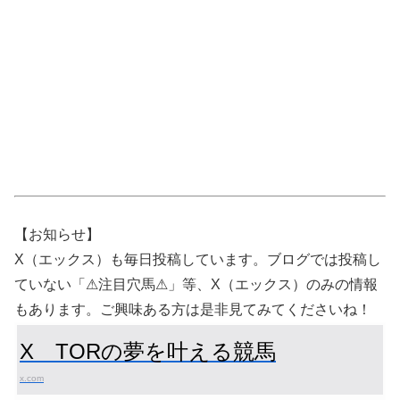
【お知らせ】
X（エックス）も毎日投稿しています。ブログでは投稿し
ていない「⚠注目穴馬⚠」等、X（エックス）のみの情報
もあります。ご興味ある方は是非見てみてくださいね！
X TORの夢を叶える競馬
x.com