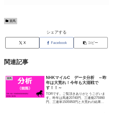
競馬
シェアする
X
Facebook
コピー
関連記事
NHKマイルC データ分析 ～昨
競馬
年は大荒れ！今年も大混戦で
す！！～
TORです。ご覧頂きありがとうございま
す。昨年は馬連20740円、三連複275990
円、三連単1505950円と大荒れの結果。
やはりこのレースはよく荒れますね～。
前半800ｍ44.6秒と超ハイペースになり、