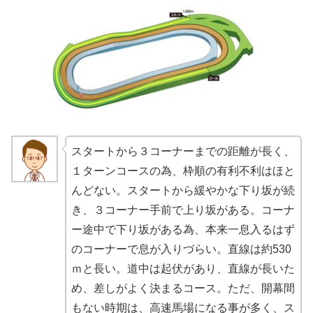
スタートから３コーナーまでの距離が長く、
１ターンコースの為、枠順の有利不利はほと
んどない。スタートから緩やかな下り坂が続
き、３コーナー手前で上り坂がある。コーナ
ー途中で下り坂がある為、本来一息入るはず
のコーナーで息が入りづらい。直線は約530
ｍと長い。道中は起伏があり、直線が長いた
め、差しがよく決まるコース。ただ、開幕間
もない時期は、高速馬場になる事が多く、ス