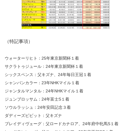
（特記事項）
ウォーターリヒト：25年東京新聞杯１着
サクラトゥジュール：24年東京新聞杯１着
シックスペンス：父キズナ、24年毎日王冠１着
シャンパンカラー：23年NHKマイル１着
ジャンタルマンタル：24年NHKマイル１着
ジュンブロッサム：24年富士S１着
ソウルラッシュ：24年安田記念３着
ダディーズビビット：父キズナ
ブレイディヴェーグ：父ロードカナロア、24年府中牝馬S１着