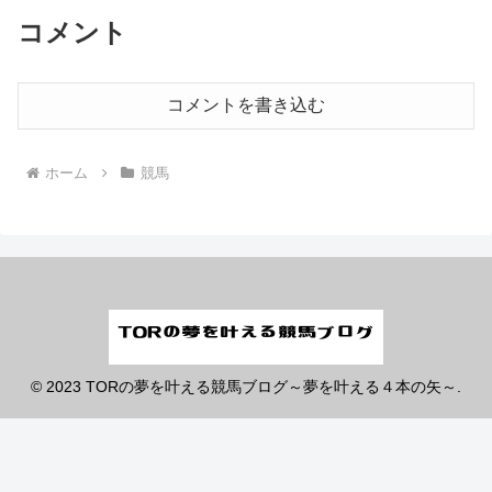
コメント
コメントを書き込む
ホーム
競馬
© 2023 TORの夢を叶える競馬ブログ～夢を叶える４本の矢～.