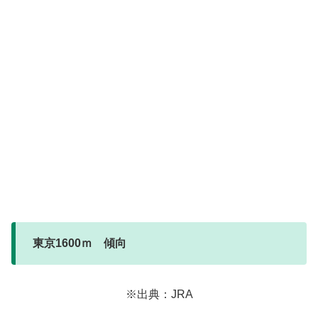
東京1600ｍ 傾向
※出典：JRA