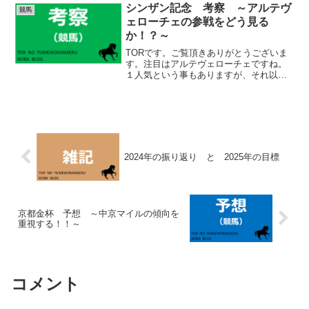
実際はなかなか難しいのですが、言葉に
シンザン記念 考察 ～アルテヴ
競馬
しないと、なかなか現実...
ェローチェの参戦をどう見る
か！？～
TORです。ご覧頂きありがとうございま
す。注目はアルテヴェローチェですね。
１人気という事もありますが、それ以外
にも注目すべき点があります。詳細は考
察で触れますが、この馬の取捨選択がこ
のレースのポイントになると思います。
(adsbygoog...
2024年の振り返り と 2025年の目標
京都金杯 予想 ～中京マイルの傾向を
重視する！！～
コメント