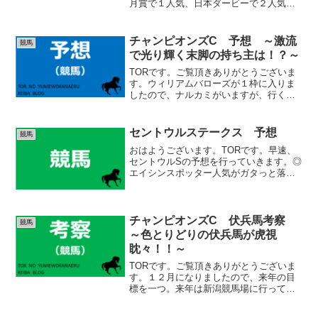
月賞で１人気、日本ダービーで２人気
と、春の牡馬クラシック主役の１頭で
す。残念ながら結果は出ませんでした
が、素晴らしい挑戦だったと思います。
チャンピオンズC 予想 ～激流
競馬
秋は牝馬同士の戦いに舵を切っ...
で光り輝く末脚の持ち主は！？～
TORです。ご覧頂きありがとうございま
す。ウィリアムバローズが１枠に入りま
したので、ナルカミがいますが、行く気
になればこの馬が先手を奪うかも知れま
せん。その場合、直後にナルカミ、ダブ
ルハートボンドがつきますので、マイペ
セントウルステークス 予想
競馬
ースで逃げるのは難しい...
おはようございます。TORです。早速、
セントウルSの予想を行っていきます。◎
エイシンスポッター人気がガタっと落ち
る今回は絶好の狙い目です。前走、久々
に掲示板を外し、人気を裏切りました
が、前残りのレースの中よく追い込んで
きました。直線で行き場...
チャンピオンズC 伏兵馬考察
競馬
～色とりどりの伏兵馬が虎視
眈々！！～
TORです。ご覧頂きありがとうございま
す。１２月になりましたので、来年の目
標を一つ。来年は新潟競馬場に行ってみ
たいです。盆休みに栃木に行くかも知れ
ないので、その足でいけたらいいなと。