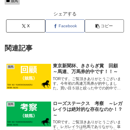
競馬
シェアする
X
Facebook
コピー
関連記事
東京新聞杯、きさらぎ賞 回顧
競馬
～馬連、万馬券的中です！！～
TORです。ご覧頂きありがとうございま
す。今年初の馬連万馬券が的中しまし
た。買い目５頭と絞った中での的中でし
たので、上出来ではないでしょうか。土
曜日はJCベストレース記念でダノンギャ
ラクシー（単勝1.3倍）を嫌い的中。日曜
ローズステークス 考察 ～レガ
競馬
日は東京新聞杯でマ...
レイラは絶対的な存在なのか！？
～
TORです。ご覧頂きありがとうございま
す。レガレイラは牝馬でありながら、皐