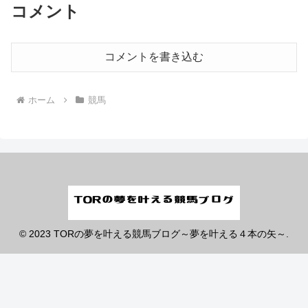
コメント
コメントを書き込む
ホーム
競馬
© 2023 TORの夢を叶える競馬ブログ～夢を叶える４本の矢～.