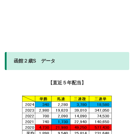
函館２歳S データ
【直近５年配当】