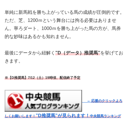
単純に新馬戦を勝ち上がっている馬の成績が圧倒的です。
ただ、芝、1200ｍという舞台には拘る必要はありませ
ん。寧ろダート、1000ｍを勝ち上がった馬の方が、馬券
的な妙味はあるかも知れません。
最後にデータから紐解く
”D（データ）推奨馬”
を挙げてお
きます。
※【D推奨馬】7/12（土）19時頃、配信終了予定
←
応援のクリックよろ
”D推奨馬”が見られます！
しくお願いします！
中央競馬ランキング