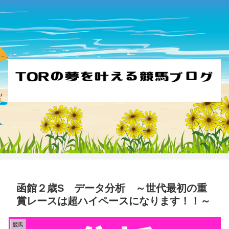
函館２歳S データ分析 ～世代最初の重
賞レースは超ハイペースになります！！～
競馬