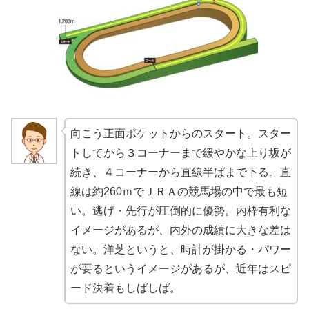
向こう正面ポケットからのスタート。スター
トしてから３コーナーまで緩やかな上り坂が
続き、４コーナーから直線半ばまで下る。直
線は約260ｍでＪＲＡの競馬場の中で最も短
い。逃げ・先行が圧倒的に優勢。内枠有利な
イメージがあるが、内外の成績に大きな差は
ない。洋芝というと、時計が掛かる・パワー
が要るというイメージがあるが、近年はスピ
ード決着もしばしば。