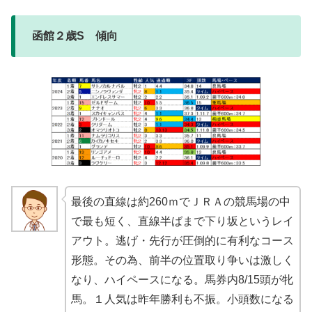
函館２歳S 傾向
最後の直線は約260ｍでＪＲＡの競馬場の中
で最も短く、直線半ばまで下り坂というレイ
アウト。逃げ・先行が圧倒的に有利なコース
形態。その為、前半の位置取り争いは激しく
なり、ハイペースになる。馬券内8/15頭が牝
馬。１人気は昨年勝利も不振。小頭数になる