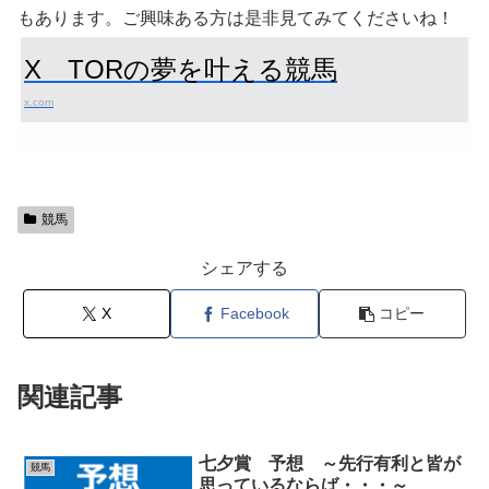
もあります。ご興味ある方は是非見てみてくださいね！
X TORの夢を叶える競馬
x.com
競馬
シェアする
X
Facebook
コピー
関連記事
七夕賞 予想 ～先行有利と皆が
競馬
思っているならば・・・～