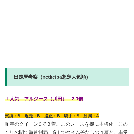
出走馬考察（netkeiba想定人気順）
１人気 アルジーヌ（川田） 2.3倍
実績：B 近走：B 適正：B 騎手：S 所属：A
昨年のクイーンSで３着。このレースを機に本格化。この
１年の間で重賞制覇、GⅠでタイム差なしの４着と、非常