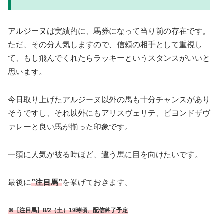
アルジーヌは実績的に、馬券になって当り前の存在です。
ただ、その分人気しますので、信頼の相手として重視し
て、もし飛んでくれたらラッキーというスタンスがいいと
思います。
今日取り上げたアルジーヌ以外の馬も十分チャンスがあり
そうですし、それ以外にもアリスヴェリテ、ビヨンドザヴ
ァレーと良い馬が揃った印象です。
一頭に人気が被る時ほど、違う馬に目を向けたいです。
最後に
”注目馬”
を挙げておきます。
※【注目馬】8/2（土）19時頃、配信終了予定