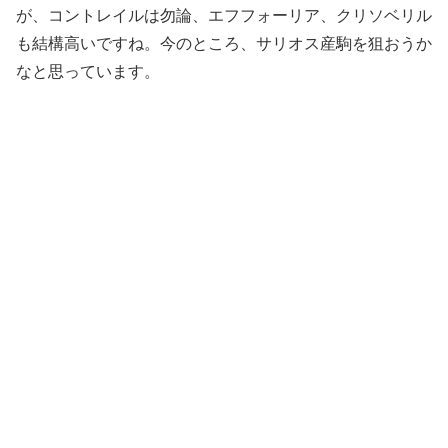
が、コントレイルは勿論、エフフォーリア、クリソベリル
も結構高いですね。
今のところ、サリオス産駒を狙おうか
なと思っています。