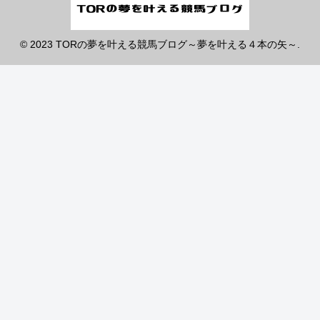
© 2023 TORの夢を叶える競馬ブログ～夢を叶える４本の矢～.