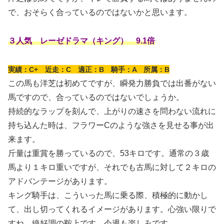
で、おそらく合っているのではないかと思います。
３人気 レーゼドラマ（キング） 9.1倍
実績：C+ 近走：C 適正：B 騎手：A 所属：B
この馬も洋芝は初めてですが、瞬発力勝負では出番がない
馬ですので、合っているのではないでしょうか。
持続的なラップを刻んで、上がりの速さを問わない流れに
持ち込んた時は、フラワーCのような強さを見せる事が出
来ます。
斤量は重賞を勝っているので、53キロです。通常の３歳
馬より１キロ重いですが、それでも古馬に対して２キロの
アドバンテージがあります。
キング騎手は、こういった馬に乗る際、積極的に動かし
て、出し切ってくれるイメージがあります。心強い限りで
すね。絶好調の鞍上です。今週も楽しみです。