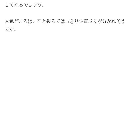
してくるでしょう。
人気どころは、前と後ろではっきり位置取りが分かれそう
です。