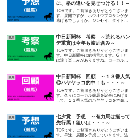
に、格の違いを見せつける！！～
TORです。ご覧頂きありがとうございま
す。展開ですが、ホウオウプロサンゲが
逃げるでしょうか。ジンセイ、タイトニ
ットは先行、テーオーパスワードは先行
馬の直後、メイプルリッジは中団という
形になるでしょう。 (adsbygoogle =
中日新聞杯 考察 ～荒れるハン
競馬
wind...
デ重賞は今年も波乱含み～
TORです。ご覧頂きありがとうございま
す。中日新聞杯は結構荒れます。GⅠと
は違う楽しみがありますね。ローカル重
賞を存分に楽しみましょう。中京2000
ｍ 傾向※出典：JRA直線の途中、上り
坂からのスタート。最初のコーナーまで
中日新聞杯 回顧 ～１３番人気
競馬
のポジション争いが...
◎ハヤヤッコ的中！も・・・～
TORです。ご覧頂きありがとうございま
す。久々にローカル競馬を記事にあげま
して、１３番人気のハヤヤッコを本命に
指名し、しっかりと的中できました！た
だ・・・回顧１着 ×ヤマニンサルバム三
浦騎手うまかったですね。４コーナー、
七夕賞 予想 ～有力馬は揃って
競馬
内ラチ沿いを最短距離...
先行馬！狙いは・・・～
TORです。ご覧頂きありがとうございま
す。早速、展開を予想していきます。逃