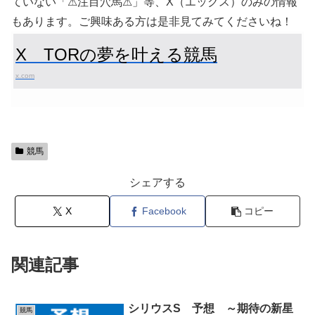
ていない「⚠注目穴馬⚠」等、X（エックス）のみの情報
もあります。ご興味ある方は是非見てみてくださいね！
X TORの夢を叶える競馬
x.com
競馬
シェアする
X
Facebook
コピー
関連記事
シリウスS 予想 ～期待の新星
競馬