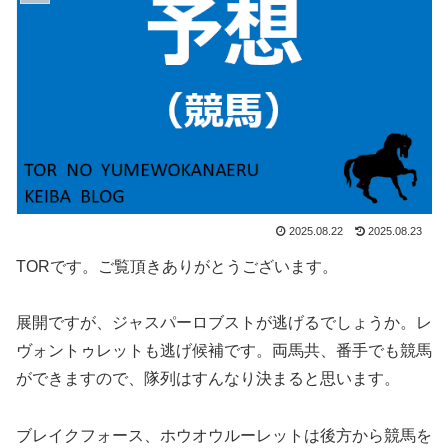
2025.08.22
2025.08.23
TORです。ご覧頂きありがとうございます。
展開ですが、ジャスパーロブストが逃げるでしょうか。レ
ヴォントゥレットも逃げ候補です。両馬共、番手でも競馬
ができますので、隊列はすんなり決まると思います。
ブレイクフォース、ホウオウルーレットは後方から競馬を