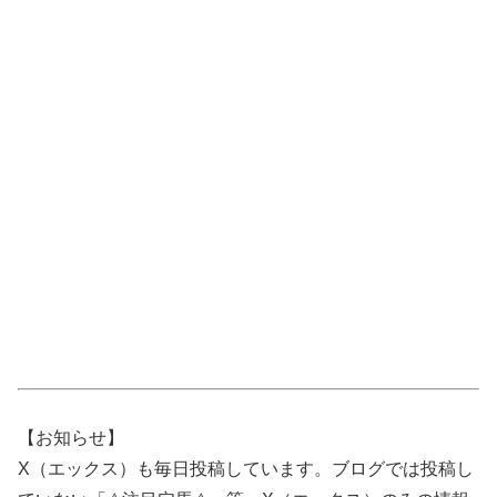
【お知らせ】
X（エックス）も毎日投稿しています。ブログでは投稿し