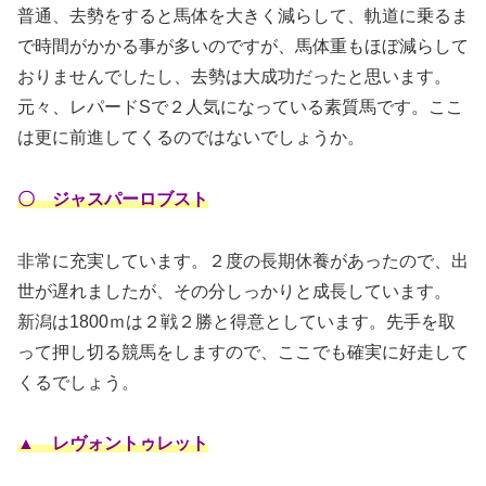
普通、去勢をすると馬体を大きく減らして、軌道に乗るま
で時間がかかる事が多いのですが、馬体重もほぼ減らして
おりませんでしたし、去勢は大成功だったと思います。
元々、レパードSで２人気になっている素質馬です。ここ
は更に前進してくるのではないでしょうか。
〇 ジャスパーロブスト
非常に充実しています。２度の長期休養があったので、出
世が遅れましたが、その分しっかりと成長しています。
新潟は1800ｍは２戦２勝と得意としています。先手を取
って押し切る競馬をしますので、ここでも確実に好走して
くるでしょう。
▲ レヴォントゥレット