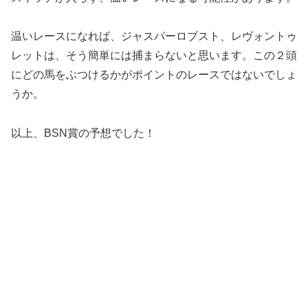
温いレースになれば、ジャスパーロブスト、レヴォントゥ
レットは、そう簡単には捕まらないと思います。この２頭
にどの馬をぶつけるかがポイントのレースではないでしょ
うか。
以上、BSN賞の予想でした！