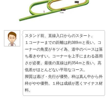
スタンド前、直線入口からのスタート。
１コーナーまでの距離は約389ｍと長い。コ
ーナーの角度がキツイ為、道中のペースは落
ち着きやすい。コーナーを上手にまわる器用
さが必要。最後の直線は約354ｍと長い。高
低差がほとんどない平坦なコース。
脚質は逃げ・先行が優勢。枠は真ん中から外
枠がやや優勢。１枠は成績が悪くマイナス材
料。