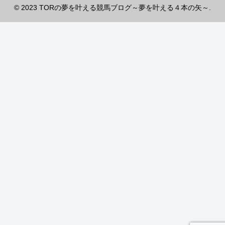
© 2023 TORの夢を叶える競馬ブログ～夢を叶える４本の矢～.