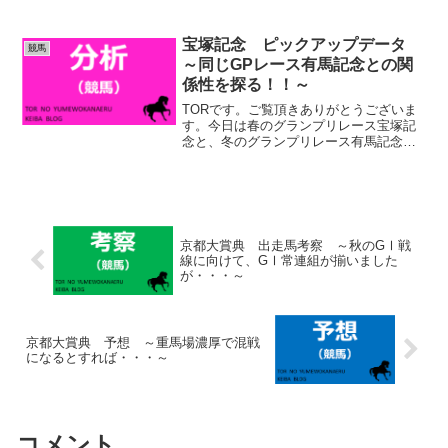
ら、主張すればこの馬がいくかも知れせ
ん。エリカエクスプレスは内枠に入りま
したし、先行してくるでしょう。エンブ
宝塚記念 ピックアップデータ
競馬
ロイダリーはスタート次第...
～同じGPレース有馬記念との関
係性を探る！！～
TORです。ご覧頂きありがとうございま
す。今日は春のグランプリレース宝塚記
念と、冬のグランプリレース有馬記念の
関係性について分析していきたいと思い
ます。この２レースの共通点はどちらも
非根幹距離という点です。古馬芝GⅠレ
ースで非根幹距離のレー...
京都大賞典 出走馬考察 ～秋のGⅠ戦
線に向けて、GⅠ常連組が揃いました
が・・・～
京都大賞典 予想 ～重馬場濃厚で混戦
になるとすれば・・・～
コメント