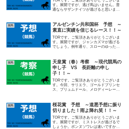
TORです。ご覧頂きありがとうございま
す。展開ですが、逃げ馬はいません。普
通ならサザンナイツが逃げると思います
が、主張すればどの馬でも逃げられるシ
チュエーションです。マテンロウレオ辺
りは逃げたら怖いですね。ボッケリー
アルゼンチン共和国杯 予想 ～
競馬
ニ、マイネルウィルトス、...
素直に実績を信じるレース！！～
TORです。ご覧頂きありがとうございま
す。展開ですが、ジャンカズマが逃げる
でしょう。例年通り、スローのゆったり
とした流れになると思います。クロミナ
ンスは自在性のある馬です。先行、差
し、どちらにしても極端な位置ではな
天皇賞（春）考察 ～現代競馬の
競馬
く、中団前後につけると思い...
申し子 VS 長距離の申し
子！！～
TORです。ご覧頂きありがとうございま
す。今回、サリエラ、ゴールドプリンセ
ス、プリュムドール、メロディーレーン
（※除外対象）と４頭の牝馬が出走エン
トリーをしています。牝馬の天皇賞春制
覇というのは、1953年の１度きりのよう
桜花賞 予想 ～道悪予想に振り
競馬
です。そこまで昔に...
切りました！雨よ降れ笑！！～
TORです。ご覧頂きありがとうございま
す。展開ですが、ミストレスが逃げるで
しょうか。ボンヌソワレは速いですか