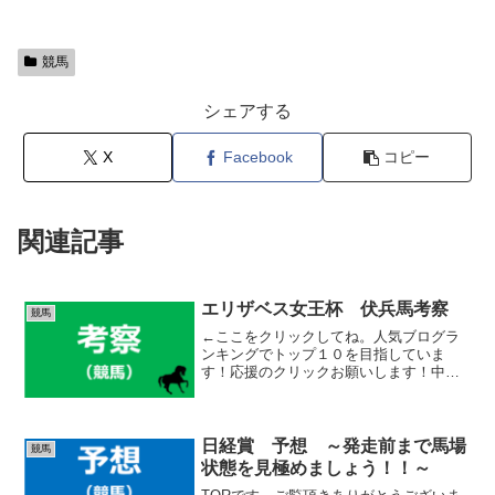
競馬
シェアする
X
Facebook
コピー
関連記事
エリザベス女王杯 伏兵馬考察
競馬
←ここをクリックしてね。人気ブログラ
ンキングでトップ１０を目指していま
す！応援のクリックお願いします！中央
競馬ランキングTORです。ご覧頂きあり
がとうございます。今日はエリザベス女
王杯の伏兵馬考察を行っていきます。昨
日の有力馬の考察でも書き...
日経賞 予想 ～発走前まで馬場
競馬
状態を見極めましょう！！～