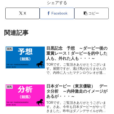
シェアする
X
Facebook
コピー
関連記事
目黒記念 予想 ～ダービー後の
競馬
重賞レース！ダービーを的中した
人も、外れた人も・・・～
TORです。ご覧頂きありがとうございま
す。展開ですが、逃げ馬がおりませんの
で、内枠に入ったマテンロウレオが逃げ
るでしょうか。スティンガーグラス、サ
ンライズソレイユは中団、ハヤヤッコは
後方になりそうです。アドマイヤテラは
日本ダービー（東京優駿） デー
競馬
おそらく先行するのでは...
タ分析 ～内枠激走のイメージが
あるが・・・～
TORです。ご覧頂きありがとうございま
す。さあ、今年も日本ダービーがやって
きました。昨年はダノンデサイルが内を