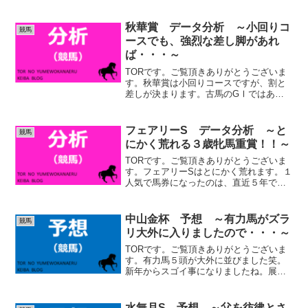
ロスなく先行して、穴を開けました。少
し内容は違いますが、2019年のロジャー
バローズを思い出しましたね。それ以外
秋華賞 データ分析 ～小回りコ
競馬
にも、2022年ア...
ースでも、強烈な差し脚があれ
ば・・・～
TORです。ご覧頂きありがとうございま
す。秋華賞は小回りコースですが、割と
差しが決まります。古馬のGⅠではあり
ませんから、出走馬の中で能力差が大き
いのかなと思います。強い馬であれば、
問題なく差してくるというイメージで
フェアリーS データ分析 ～と
競馬
す。人気薄の激走もありま...
にかく荒れる３歳牝馬重賞！！～
TORです。ご覧頂きありがとうございま
す。フェアリーSはとにかく荒れます。１
人気で馬券になったのは、直近５年で一
頭のみです。明け３歳牝馬には中山1600
ｍは過酷です。あまり春のクラシックに
は直結しておりません。牝馬らしい切れ
中山金杯 予想 ～有力馬がズラ
競馬
味のある馬という...
リ大外に入りましたので・・・～
TORです。ご覧頂きありがとうございま
す。有力馬５頭が大外に並びました笑。
新年からスゴイ事になりましたね。展開
ですが、セイウンプラチナが逃げるでし
ょうか。ホウオウビスケッツ、クリスマ
スパレード、シンリョクカは外でも下げ
水無月S 予想 ～父を彷彿とさ