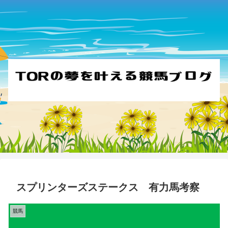
スプリンターズステークス 有力馬考察
競馬