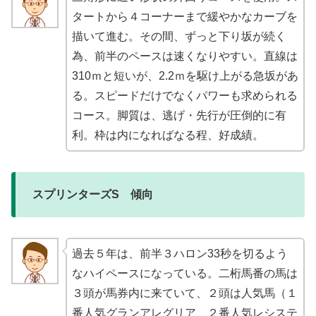
タートから４コーナーまで緩やかなカーブを
描いて進む。その間、ずっと下り坂が続く
為、前半のペースは速くなりやすい。直線は
310ｍと短いが、2.2ｍを駆け上がる急坂があ
る。スピードだけでなくパワーも求められる
コース。脚質は、逃げ・先行が圧倒的に有
利。枠は内になればなる程、好成績。
スプリンターズS 傾向
過去５年は、前半３ハロン33秒を切るよう
なハイペースになっている。二桁馬番の馬は
３頭が馬券内に来ていて、２頭は人気馬（１
番人気グランアレグリア、２番人気レシステ