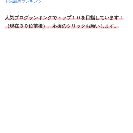
中央競馬ランキング
人気ブログランキングでトップ１０を目指しています！
（現在３０位前後）。応援のクリックお願いします。