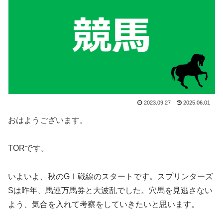
2023.09.27
2025.06.01
おはようございます。
TORです。
いよいよ、秋のGⅠ戦線のスタートです。スプリンターズ
Sは昨年、馬連万馬券と大波乱でした。穴馬を見逃さない
よう、気合を入れて考察をしていきたいと思います。