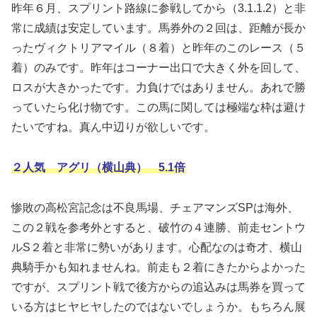
昨年６月、スプリント路線に参戦してから（3.1.1.2）と非
常に成績は安定しています。馬券外の２回は、距離が長か
ったヴィクトリアマイル（８着）と昨年のこのレース（５
着）のみです。昨年はコーナー出口で大きく外を回して、
ロスが大きかったです。力負けではありません。あれで勝
っていたら化け物です。この馬に関しては極端な枠は避け
たいですね。真ん中辺りが欲しいです。
２人気 アグリ（横山典） 5.1倍
惨敗の高松宮記念は不良馬場、チェアマンズSPは海外、
この２戦を参考外とすると、破竹の４連勝、前走セントウ
ルS２着と非常に勢いがあります。心配なのは奇才、
横山
典騎手かも知れませんね。前走も２着にきたからよかった
ですが、スプリント戦で後方からの追込みは馬券を買って
いる方はヒヤヒヤしたのではないでしょうか。もちろん展