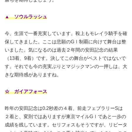
▲ ソウルラッシュ
今、生涯で一番充実しています。鞍上もモレイラ騎手を確
保してきました。ここは悲願のGⅠ制覇に向けて舞台は整
いました。気になるのは過去２年間の安田記念の結果
（13着、9着）です。決してこの舞台がベストではないで
す。それでも今の充実ぶりとマジックマンの一押しは、大
きな期待感がありますね。
☆ ガイアフォース
昨年の安田記念は0.2秒差の４着、前走フェブラリーSは
２着と、変則ではありますが東京マイルGⅠであと一歩の
成績を残しています。セリフォスもそうですが、リピータ