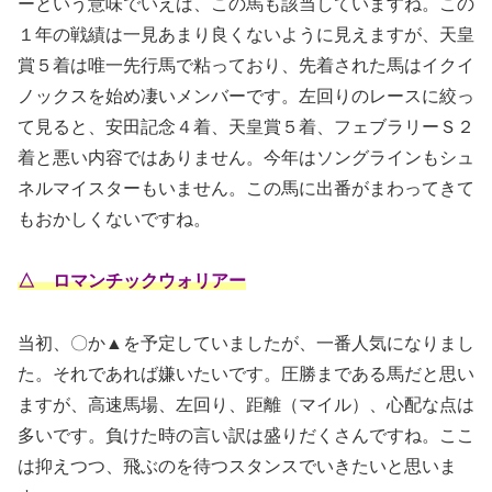
ーという意味でいえば、この馬も該当していますね。この
１年の戦績は一見あまり良くないように見えますが、天皇
賞５着は唯一先行馬で粘っており、先着された馬はイクイ
ノックスを始め凄いメンバーです。左回りのレースに絞っ
て見ると、安田記念４着、天皇賞５着、フェブラリーＳ２
着と悪い内容ではありません。今年はソングラインもシュ
ネルマイスターもいません。この馬に出番がまわってきて
もおかしくないですね。
△ ロマンチックウォリアー
当初、〇か▲を予定していましたが、一番人気になりまし
た。それであれば嫌いたいです。圧勝まである馬だと思い
ますが、高速馬場、左回り、距離（マイル）、心配な点は
多いです。負けた時の言い訳は盛りだくさんですね。ここ
は抑えつつ、飛ぶのを待つスタンスでいきたいと思いま