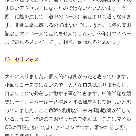
す良いアクセントになったのではないかと思います。今
回、距離を戻して、道中のペースは前走よりも遅くなりま
す。非常に楽に感じるのではないでしょうか。去年の安田
記念はマイペースで走れませんでしたが、今年はマイペー
スで走れるメンバーです。相当、頑張れると思います。
〇 セリフォス
大外に入りました。個人的には良かったと思っています。
小回りコースではないので、大きなロスはありませんし、
何よりこれで外差しに徹する事ができます。中途半端な競
馬はせず、もう一度一番得意とする競馬をして欲しいと思
っていました。ここ数戦の敗戦が、中内田調教師が話して
いるように、体調の問題だったのであれば、ここはマイル
CSの再現があってよいタイミングです。豪快な差し切り
勝ちを期待しましょう。