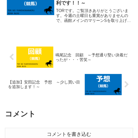
利です！！～
TORです。ご覧頂きありがとうございま
す。今週の土曜日も重賞がありませんの
で、函館メインのマリーンSを取り上げま
す。展開ですが、ピュアキアンが逃げる
でしょう。ダンテバローズ、レディント
ン、テーオードレフォンは先行、ハビレ
は中団から後方という...
鳴尾記念 回顧 ～予想通り堅い決着だ
ったが・・・苦笑～
【追加】安田記念 予想 ～少し買い目
を追加します！～
コメント
コメントを書き込む