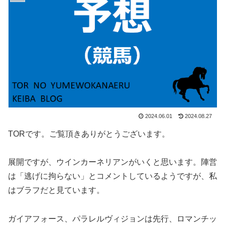
2024.06.01
2024.08.27
TORです。ご覧頂きありがとうございます。
展開ですが、ウインカーネリアンがいくと思います。陣営
は「逃げに拘らない」とコメントしているようですが、私
はブラフだと見ています。
ガイアフォース、パラレルヴィジョンは先行、ロマンチッ