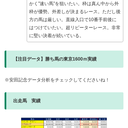
かく”速い馬”を狙いたい。枠は真ん中から外
枠が優勢。外差しが決まるレース。ただし後
方の馬は厳しい。直線入口で10番手前後に
はつけていたい。超リピーターレース。非常
に堅い決着が続いている。
【注目データ】勝ち馬の東京1600ｍ実績
※安田記念データ分析をチェックしてくださいね！
出走馬 実績