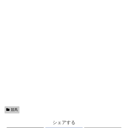
競馬
シェアする