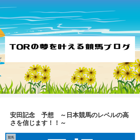
安田記念 予想 ～日本競馬のレベルの高
さを信じます！！～
競馬