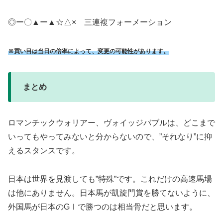
◎ー〇▲ー▲☆△× 三連複フォーメーション
※買い目は当日の倍率によって、変更の可能性があります。
まとめ
ロマンチックウォリアー、ヴォイッジバブルは、どこまで
いってもやってみないと分からないので、”それなり”に抑
えるスタンスです。
日本は世界を見渡しても”特殊”です。これだけの高速馬場
は他にありません。日本馬が凱旋門賞を勝てないように、
外国馬が日本のGⅠで勝つのは相当骨だと思います。