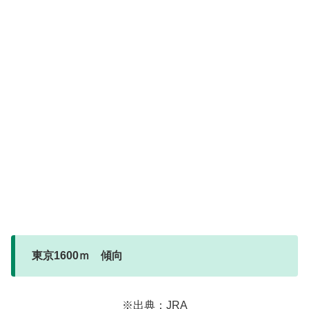
東京1600ｍ 傾向
※出典：JRA