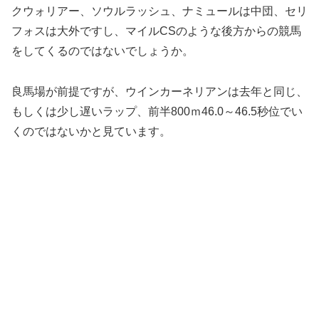
クウォリアー、ソウルラッシュ、ナミュールは中団、セリ
フォスは大外ですし、マイルCSのような後方からの競馬
をしてくるのではないでしょうか。
良馬場が前提ですが、ウインカーネリアンは去年と同じ、
もしくは少し遅いラップ、前半800ｍ46.0～46.5秒位でい
くのではないかと見ています。