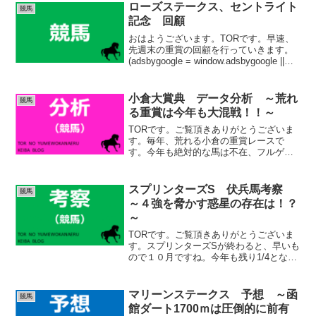
くていいかなと思います。大きな流れと
ローズステークス、セントライト
競馬
しては、例年通りスロー...
記念 回顧
おはようございます。TORです。早速、
先週末の重賞の回顧を行っていきます。
(adsbygoogle = window.adsbygoogle ||
[]).push({});ローズステークス 回顧１
着 マスクトディーヴァ考察で”来てもな
ん...
小倉大賞典 データ分析 ～荒れ
競馬
る重賞は今年も大混戦！！～
TORです。ご覧頂きありがとうございま
す。毎年、荒れる小倉の重賞レースで
す。今年も絶対的な馬は不在、フルゲー
トも間違いなく、混戦模様です。早速、
データを見ていきましょう。小倉1800
ｍ 傾向出典：JRA直線半ばからスター
スプリンターズS 伏兵馬考察
競馬
ト。コースを約1周す...
～４強を脅かす惑星の存在は！？
～
TORです。ご覧頂きありがとうございま
す。スプリンターズSが終わると、早いも
ので１０月ですね。今年も残り1/4となり
ます。私は、今年の新たな挑戦として、
このブログでも書きましたが、個別株の
運用をスタートしました。まだ開始して
マリーンステークス 予想 ～函
競馬
３ヶ月ですが、今...
館ダート1700ｍは圧倒的に前有