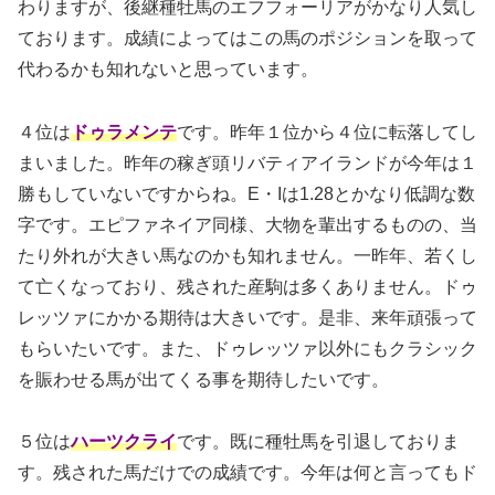
わりますが、後継種牡馬のエフフォーリアがかなり人気し
ております。成績によってはこの馬のポジションを取って
代わるかも知れないと思っています。
４位は
ドゥラメンテ
です。昨年１位から４位に転落してし
まいました。昨年の稼ぎ頭リバティアイランドが今年は１
勝もしていないですからね。E・Iは1.28とかなり低調な数
字です。エピファネイア同様、大物を輩出するものの、当
たり外れが大きい馬なのかも知れません。一昨年、若くし
て亡くなっており、残された産駒は多くありません。ドゥ
レッツァにかかる期待は大きいです。是非、来年頑張って
もらいたいです。また、ドゥレッツァ以外にもクラシック
を賑わせる馬が出てくる事を期待したいです。
５位は
ハーツクライ
です。既に種牡馬を引退しておりま
す。残された馬だけでの成績です。今年は何と言ってもド