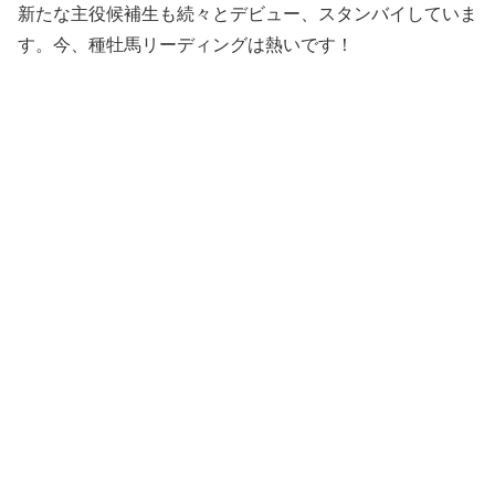
新たな主役候補生も続々とデビュー、スタンバイしていま
す。今、種牡馬リーディングは熱いです！