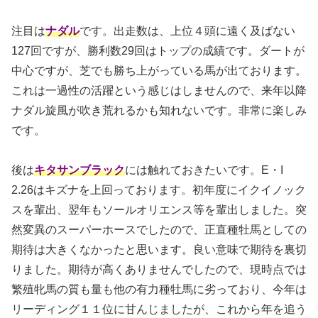
注目は
ナダル
です。出走数は、上位４頭に遠く及ばない
127回ですが、勝利数29回はトップの成績です。ダートが
中心ですが、芝でも勝ち上がっている馬が出ております。
これは一過性の活躍という感じはしませんので、来年以降
ナダル旋風が吹き荒れるかも知れないです。非常に楽しみ
です。
後は
キタサンブラック
には触れておきたいです。E・I
2.26はキズナを上回っております。初年度にイクイノック
スを輩出、翌年もソールオリエンス等を輩出しました。突
然変異のスーパーホースでしたので、正直種牡馬としての
期待は大きくなかったと思います。良い意味で期待を裏切
りました。期待が高くありませんでしたので、現時点では
繁殖牝馬の質も量も他の有力種牡馬に劣っており、今年は
リーディング１１位に甘んじましたが、これから年を追う