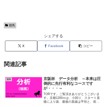
競馬
シェアする
X
Facebook
コピー
関連記事
京阪杯 データ分析 ～本来は圧
競馬
倒的に先行有利なコースです
が・・・～
TORです。ご覧頂きありがとうございま
す。京都1200ｍは、小回り、スタート直
後に上り坂、最後の直線は平坦と、前半
ペースが上がり難く、前残りしやすいレ