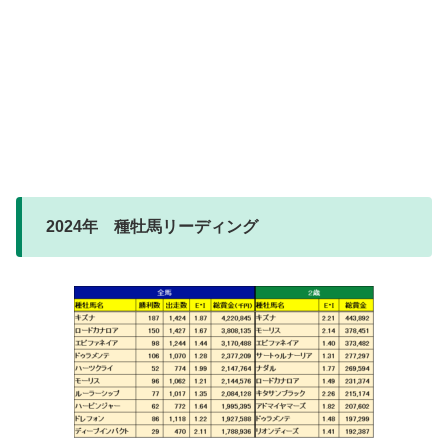
2024年 種牡馬リーディング