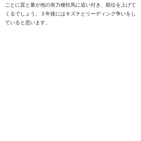
ごとに質と量が他の有力種牡馬に追い付き、順位を上げて
くるでしょう。３年後にはキズナとリーディング争いをし
ていると思います。