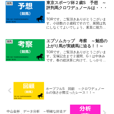
分かれそうですね。出走馬 考察
東京スポーツ杯２歳S 予想 ～
競馬
（netkeiba想定人気順...
評判馬クロワデュノールは・・・
～
TORです。ご覧頂きありがとうございま
す。小頭数の２歳戦ですので、展開は気
にしなくてよいでしょう。素直に能力が
あると思う馬を選ぶのが正解だと思いま
す。 (adsbygoogle = window.adsbygoogle
|| []).pus...
エプソムカップ 考察 ～魅惑の
競馬
上がり馬が実績馬に迫る！！～
TORです。ご覧頂きありがとうございま
す。宝塚記念まで２週間、GⅠは中休み
です。春の総決算に向けて、しっかり軍
資金を稼いでおきたいですね。因みにロ
マンチックウォリアーは宝塚記念に登録
をしておりましたが、回避するようで
す。良かったような、残念...
ホープフルS 回顧 ～クロワデュノー
ルの強さが際立ったレース！！～
中山金杯 データ分析 ～明確な好走デ