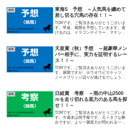
イアウトです。本来は先行が圧倒的に有
利なコースですが、このレースに限って
東海S 予想 ～人気馬を纏めて
競馬
は、最終週の開催で...
差し切る穴馬の存在！！～
TORです。ご覧頂きありがとうございま
す。早速、展開を予想していきます。逃
げるのは、ドラゴンテイラー、マテンロ
ウコマンド、どちらになるでしょうか。
枠が隣ですから、内のドラゴンテイラー
が譲らなければ、ドラゴンテイラー、マ
天皇賞（秋）予想 ～超豪華メン
競馬
テンロウコマンドという...
バー相手に、実力を証明するレー
ス！！～
TORです。ご覧頂きありがとうございま
す。展開ですが、ホウオウビスケッツ、
ノースブリッジ辺りが逃げるでしょう。
マテンロウスカイがいく可能性もありま
すね。岩田親子でやり合う事はないと思
います。ここ数年のような殺人的なペー
日経賞 考察 ～雨の中山2500
競馬
スにはならないでしょう...
ｍを走り切れる底力のある馬を探
せ！！～
TORです。ご覧頂きありがとうございま
す。今週末は雨予報です。元々タフな舞
台ですが、より一層底力が問われる一戦
になりそうです。そうなると、まともに
走り切れる馬とそうでない馬でハッキリ