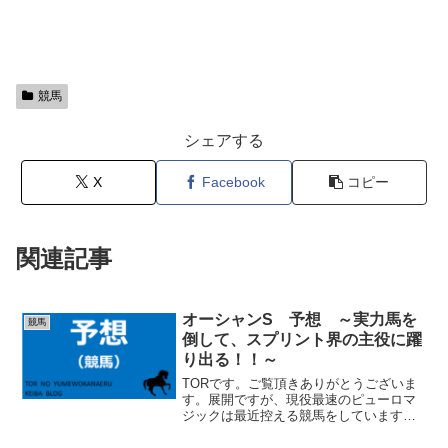
競馬
シェアする
X
Facebook
コピー
関連記事
オーシャンS 予想 ～実力馬を
競馬
倒して、スプリント界の主役に躍
り出る！！～
TORです。ご覧頂きありがとうございま
す。展開ですが、現役最速のピューロマ
ジックは最近控える競馬をしていますの
で、今回も逃げないんですかね。それで
も、インビシブルパパ、フィオライア、