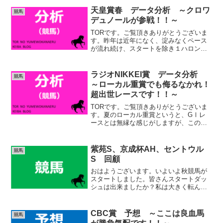
フリッカージャブと逃げ候補は揃ってい
天皇賞春 データ分析 ～クロワ
競馬
ます。ママコチャ、ルガ...
デュノールが参戦！！～
TORです。ご覧頂きありがとうございま
す。昨年は近年になく、淀みなくペース
が流れ続け、スタートを除き１ハロン
12.5秒以上かかったのが、２区間（ハロ
ン）しかなく、後は全て12.3秒以内のラ
ップを刻み続けました。結果、上位２頭
ラジオNIKKEI賞 データ分析
競馬
以外の馬、全て上...
～ローカル重賞でも侮るなかれ！
超出世レースです！！～
TORです。ご覧頂きありがとうございま
す。夏のローカル重賞というと、GⅠレ
ースとは無縁な感じがしますが、このレ
ースは超出世レースです。2018年フィエ
ールマン、2020年パンサラッサという
GⅠ馬を始め、後に複数重賞を制してい
紫苑S、京成杯AH、セントウル
競馬
る馬を数多く輩出...
S 回顧
おはようございます。いよいよ秋競馬が
スタートしました。皆さんスタートダッ
シュは出来ましたか？私は大きく転んで
しまいました笑。うまくいった人もつま
づいた人もまだ始まったばかり、秋競馬
を楽しんでいきましょう。では早速、昨
CBC賞 予想 ～ここは良血馬
競馬
日、一昨日の重賞３レース...