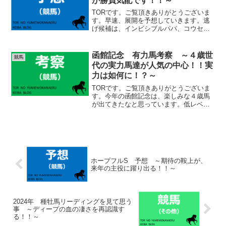
が勝負気配です！！～
TORです。ご覧頂きありがとうございま
す。早速、展開を予想していきます。逃
げ候補は、インビシブルパパ、コウセ
キ、ジェニファー、ディアナザール。前
にいける馬は揃っています。インビシブ
ルパパがいくと思いますが、コウセキも
函館記念 有力馬考察 ～４歳世
競馬
かなり速い馬です。レイピ...
代の実力馬達が人気の中心！！実
力は如何に！？～
TORです。ご覧頂きありがとうございま
す。今年の函館記念は、楽しみな４歳馬
が出てきたなと思っています。低レベル
と言われている４歳勢ですが、必ず世代
交代は進みますので、今後の競馬界の中
心にならなければいけません。これまで
燻ぶってきた馬（ホウオ...
ホープフルS 予想 ～期待の鞍上が、
来年の主役に躍り出る！！～
2024年 種牡馬リーディングを見て思う
事 ～ディープの血の凄さを再認識す
る！！～