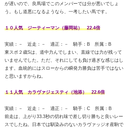
が遅いので、良馬場でこのメンバーでは分が悪いでしょ
う。もし道悪になるようなら、一考したい馬です。
１０人気 ジーティーマン（藤岡祐） 22.4倍
実績：－ 近走：－ 適正：－ 騎手：B 所属：B
東スポ２歳Sは、道中力んでしまい、直線では力が残って
いませんでした。ただ、それにしても負け過ぎな感じはし
ます。血統的にはスローからの瞬発力勝負は苦手ではない
と思いますからね。
１１人気 カラヴァジェスティ（池添） 22.6倍
実績：－ 近走：－ 適正：－ 騎手：C 所属：B
前走は、上がり33.3秒の切れ味で差し切り勝ちと良いレー
スでしたね。日本では馴染みのないカラヴァッジオ産駒で