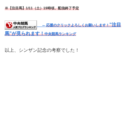
※【注目馬】1/11（土）19時頃、配信終了予定
←
”注目
応援のクリックよろしくお願いします！
馬”が見られます！
中央競馬ランキング
以上、シンザン記念の考察でした！