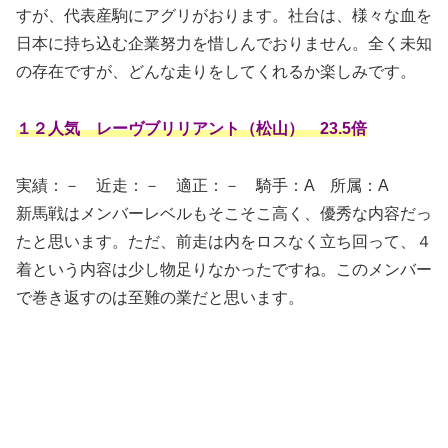
すが、代表産駒にアグリがおります。社台は、様々な血を
日本に持ち込む企業努力を惜しんでおりません。全く未知
の存在ですが、どんな走りをしてくれるか楽しみです。
１２人気 レーヴブリリアント（松山） 23.5倍
実績：－ 近走：－ 適正：－ 騎手：A 所属：A
新馬戦はメンバーレベルもそこそこ高く、優秀な内容だっ
たと思います。ただ、前走は内をロスなく立ち回って、４
着という内容は少し物足りなかったですね。このメンバー
で巻き返すのは至難の業だと思います。