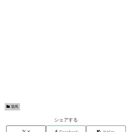
競馬
シェアする
X
Facebook
コピー