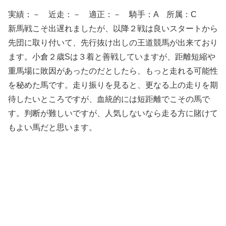
実績：－ 近走：－ 適正：－ 騎手：A 所属：C
新馬戦こそ出遅れましたが、以降２戦は良いスタートから
先団に取り付いて、先行抜け出しの王道競馬が出来ており
ます。小倉２歳Sは３着と善戦していますが、距離短縮や
重馬場に敗因があったのだとしたら、もっと走れる可能性
を秘めた馬です。走り振りを見ると、更なる上の走りを期
待したいところですが、血統的には短距離でこその馬で
す。判断が難しいですが、人気しないなら走る方に賭けて
もよい馬だと思います。