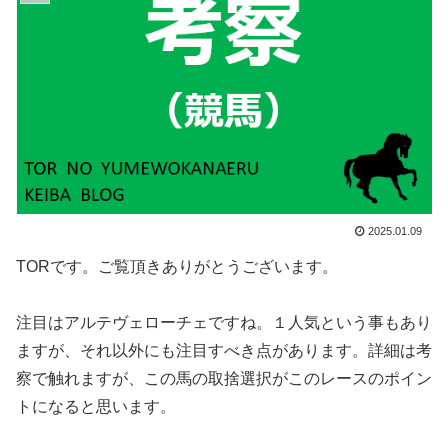
2025.01.09
TORです。ご覧頂きありがとうございます。
注目はアルテヴェローチェですね。１人気という事もあり
ますが、それ以外にも注目すべき点があります。
詳細は考
察で触れますが、この馬の取捨選択がこのレースのポイン
トになると思います。