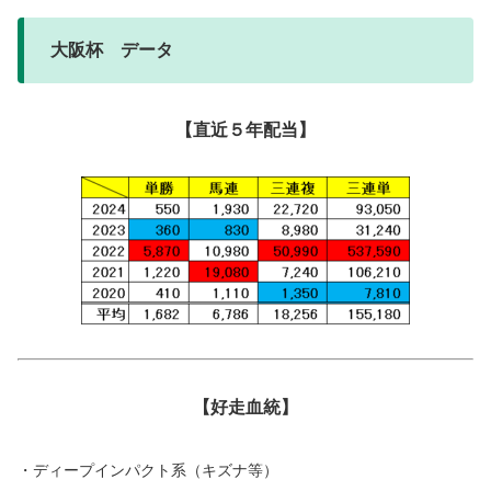
大阪杯 データ
【直近５年配当】
【好走血統】
・ディープインパクト系（キズナ等）