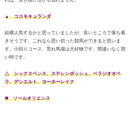
▲ コスモキュランダ
結構人気するかと思っていましたが、良いところで落ち着
きそうです。これなら思い切った競馬ができると思いま
す。小回りコース、荒れ馬場は大好物です。間違いなく買
い時です。
△ シックスペンス、ステレンボッシュ、ベラジオオペ
ラ、デシエルト、
ヨーホーレイク
✖ ソールオリエンス