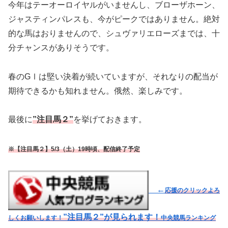
今年はテーオーロイヤルがいませんし、ブローザホーン、
ジャスティンパレスも、今がピークではありません。絶対
的な馬はおりませんので、シュヴァリエローズまでは、十
分チャンスがありそうです。
春のGⅠは堅い決着が続いていますが、それなりの配当が
期待できるかも知れません。俄然、楽しみです。
最後に
”注目馬２”
を挙げておきます。
※【注目馬２】5/3（土）19時頃、配信終了予定
←
応援のクリックよろ
”注目馬２”が見られます！
しくお願いします！
中央競馬ランキング