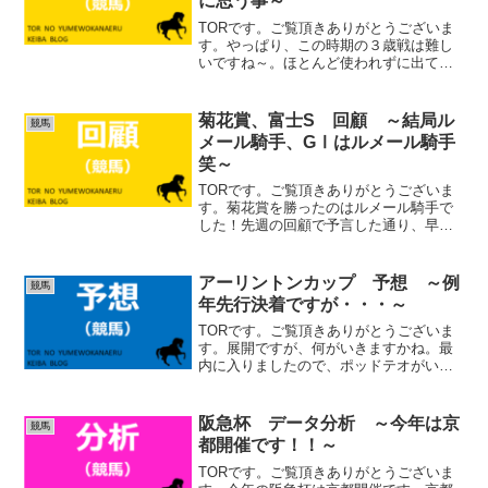
に思う事～
TORです。ご覧頂きありがとうございま
す。やっぱり、この時期の３歳戦は難し
いですね～。ほとんど使われずに出てく
る馬が多いので、２歳戦と変わりません
ね・・・。いつも２、３歳戦は小さく賭
ける事が多いのですが、今後もあまり気
菊花賞、富士S 回顧 ～結局ル
競馬
負わず、軽いテンション...
メール騎手、GⅠはルメール騎手
笑～
TORです。ご覧頂きありがとうございま
す。菊花賞を勝ったのはルメール騎手で
した！先週の回顧で予言した通り、早く
もルメール騎手の秋になりつつありま
す。まだまだ、勝つでしょうね・・・苦
笑。 (adsbygoogle = window.adsby...
アーリントンカップ 予想 ～例
競馬
年先行決着ですが・・・～
TORです。ご覧頂きありがとうございま
す。展開ですが、何がいきますかね。最
内に入りましたので、ポッドテオがいく
でしょうか。シヴァース、グローリーア
テイン、ワールズエンド辺りがいく可能
性もあります。スタート次第ですね。い
阪急杯 データ分析 ～今年は京
競馬
ずれにしても、ポッドテ...
都開催です！！～
TORです。ご覧頂きありがとうございま