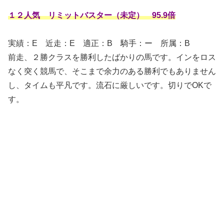
１２人気 リミットバスター（未定） 95.9倍
実績：E
近走：E 適正：B 騎手：ー 所属：B
前走、２勝クラスを勝利したばかりの馬です。インをロス
なく突く競馬で、そこまで余力のある勝利でもありません
し、タイムも平凡です。流石に厳しいです。切りでOKで
す。