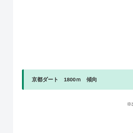
京都ダート 1800ｍ 傾向
※