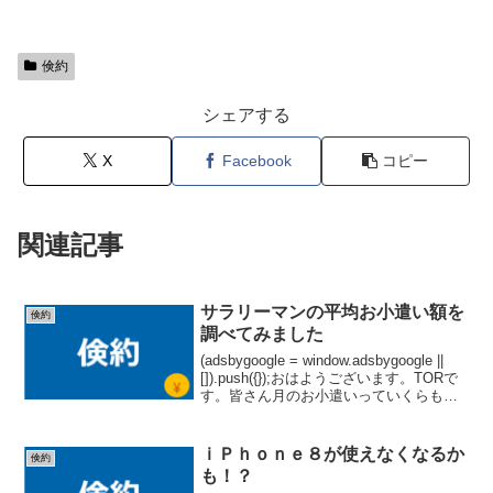
倹約
シェアする
X
Facebook
コピー
関連記事
サラリーマンの平均お小遣い額を
倹約
調べてみました
(adsbygoogle = window.adsbygoogle ||
[]).push({});おはようございます。TORで
す。皆さん月のお小遣いっていくらもら
っていますか？私は月のお小遣い２万円
です。厳しい苦笑。ただ、２万にしたの
は最...
ｉＰｈｏｎｅ８が使えなくなるか
倹約
も！？