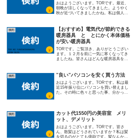
おはようございます。TORです。最近、
朝晩が涼しくなってきました。ようやく
秋が近づいてきましたかね。私は個人的
な事情もあるんですが、最近ドッと疲れ
が出て体調を崩しています。季節の変わ
り目は体調を崩しやすいので、皆さんも
【おすすめ】電気代が節約できる
倹約
気を付けてくださいね。...
暖房器具 と とにかく本体価格
が安い暖房器具
TORです。ご覧頂き、ありがとうござい
ます。１２月を前に一気に寒くなってき
ましたね。皆さんはどんな暖房器具を使
われていますか？今日は私のお奨めの暖
房器具を２つご紹介したいと思います。
特に目新しいモノではないです笑。た
”良い”パソコンを安く買う方法
倹約
だ、どちらも節約に役立つ...
おはようございます。TORです。私は最
近15年振り位にパソコンを買い替えまし
た。その時に色々と思った事、分かった
事がありましたので、パソコンの買い替
えを考えている方は是非参考してもらえ
たらと思います。 (adsbygoogle = wind...
カット代1550円の美容室 メリ
倹約
ット、デメリット
おはようございます。TORです。皆さ
ん、散髪はどうされていますか？私は髪
を切るのがとても億劫です。髪なんか伸