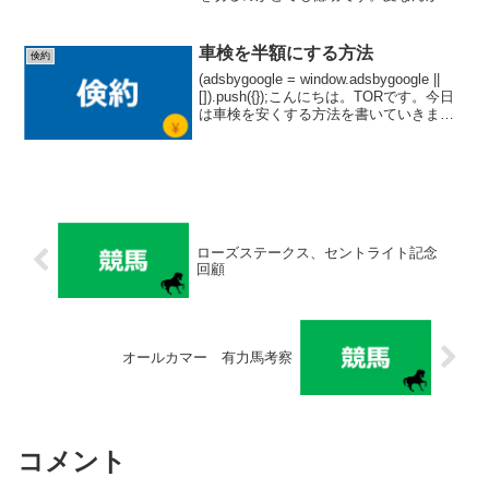
びなきゃいいのにと思っています笑。髪
を切っている時間はもちろん、その場所
にいく事も含めて、そこにまつわる時間
車検を半額にする方法
倹約
が勿体ないなと感じてしま...
(adsbygoogle = window.adsbygoogle ||
[]).push({});こんにちは。TORです。今日
は車検を安くする方法を書いていきま
す。今回の記事は「こんなの知ってる
よ」っていう方、多いかもしれません
が、私自身...
ローズステークス、セントライト記念
回顧
オールカマー 有力馬考察
コメント